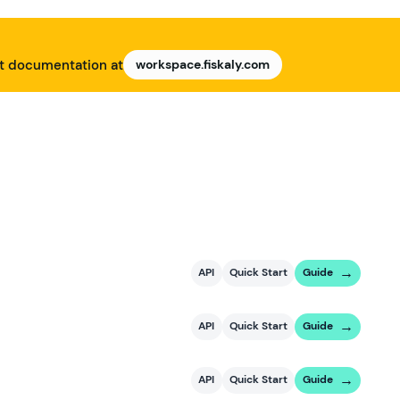
nt documentation at
workspace.fiskaly.com
API
Quick Start
Guide
API
Quick Start
Guide
API
Quick Start
Guide