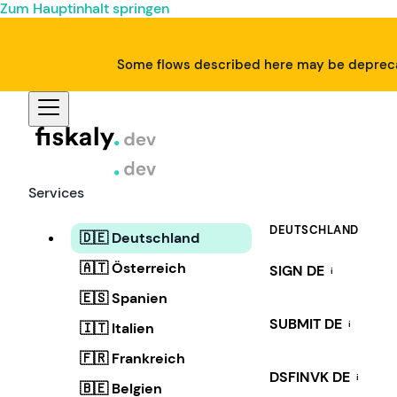
Zum Hauptinhalt springen
Some flows described here may be deprecat
Services
DEUTSCHLAND
🇩🇪 Deutschland
🇦🇹 Österreich
SIGN DE
i
🇪🇸 Spanien
SUBMIT DE
i
🇮🇹 Italien
🇫🇷 Frankreich
DSFINVK DE
i
🇧🇪 Belgien