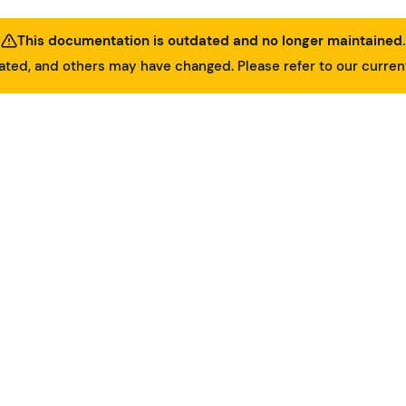
This documentation is outdated and no longer maintained.
ed, and others may have changed. Please refer to our curre