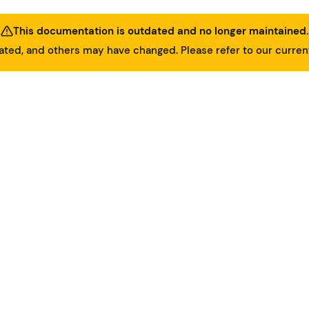
This documentation is outdated and no longer maintained.
ed, and others may have changed. Please refer to our curre