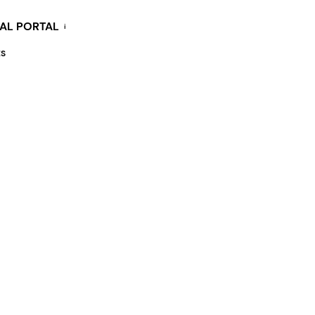
KAL PORTAL
i
ES