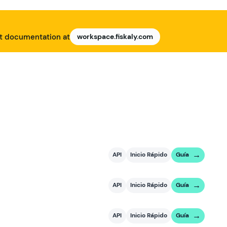
nt documentation at
workspace.fiskaly.com
API
Inicio Rápido
Guía
API
Inicio Rápido
Guía
API
Inicio Rápido
Guía