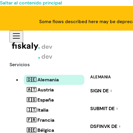
Saltar al contenido principal
Some flows described here may be deprecat
Servicios
ALEMANIA
🇩🇪 Alemania
🇦🇹 Austria
SIGN DE
i
🇪🇸 España
SUBMIT DE
i
🇮🇹 Italia
🇫🇷 Francia
DSFINVK DE
i
🇧🇪 Bélgica