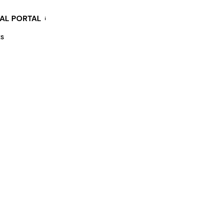
KAL PORTAL
i
ES