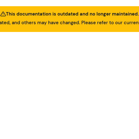
This documentation is outdated and no longer maintained.
ed, and others may have changed. Please refer to our curre