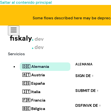
Saltar al contenido principal
Some flows described here may be deprecat
Servicios
ALEMANIA
🇩🇪 Alemania
🇦🇹 Austria
SIGN DE
i
🇪🇸 España
SUBMIT DE
i
🇮🇹 Italia
🇫🇷 Francia
DSFINVK DE
i
🇧🇪 Bélgica