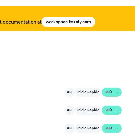
nt documentation at
workspace.fiskaly.com
API
Inicio Rápido
Guía
API
Inicio Rápido
Guía
API
Inicio Rápido
Guía