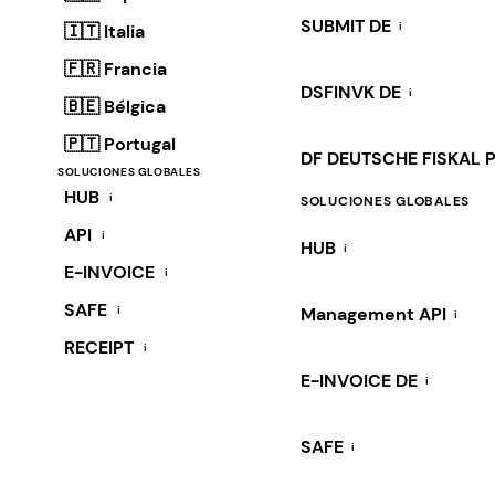
SUBMIT DE
i
🇮🇹 Italia
🇫🇷 Francia
DSFINVK DE
i
🇧🇪 Bélgica
🇵🇹 Portugal
DF DEUTSCHE FISKAL 
SOLUCIONES GLOBALES
HUB
i
SOLUCIONES GLOBALES
API
i
HUB
i
E-INVOICE
i
SAFE
i
Management API
i
RECEIPT
i
E-INVOICE DE
i
SAFE
i