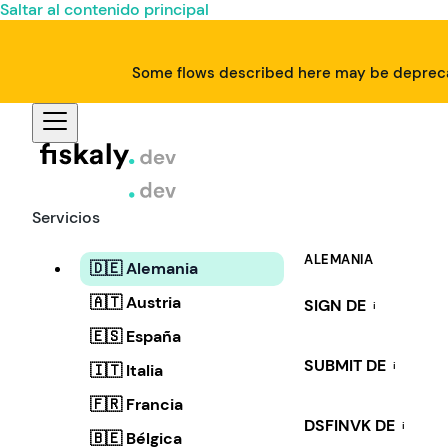
Saltar al contenido principal
Some flows described here may be deprecat
Servicios
ALEMANIA
🇩🇪 Alemania
🇦🇹 Austria
SIGN DE
i
🇪🇸 España
SUBMIT DE
i
🇮🇹 Italia
🇫🇷 Francia
DSFINVK DE
i
🇧🇪 Bélgica