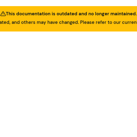
This documentation is outdated and no longer maintained.
ed, and others may have changed. Please refer to our curre