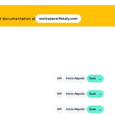
nt documentation at
workspace.fiskaly.com
API
Inicio Rápido
Guía
API
Inicio Rápido
Guía
API
Inicio Rápido
Guía