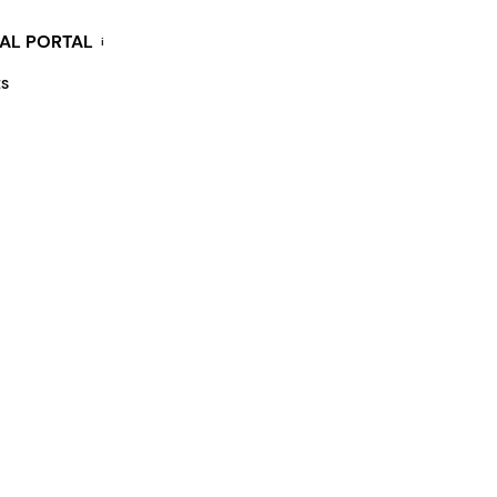
KAL PORTAL
i
ES