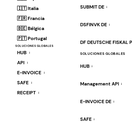
SUBMIT DE
i
🇮🇹 Italia
🇫🇷 Francia
DSFINVK DE
i
🇧🇪 Bélgica
🇵🇹 Portugal
DF DEUTSCHE FISKAL 
SOLUCIONES GLOBALES
HUB
i
SOLUCIONES GLOBALES
API
i
HUB
i
E-INVOICE
i
SAFE
i
Management API
i
RECEIPT
i
E-INVOICE DE
i
SAFE
i