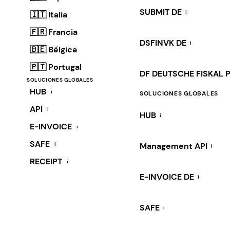
SUBMIT DE
i
🇮🇹 Italia
🇫🇷 Francia
DSFINVK DE
i
🇧🇪 Bélgica
🇵🇹 Portugal
DF DEUTSCHE FISKAL 
SOLUCIONES GLOBALES
HUB
i
SOLUCIONES GLOBALES
API
i
HUB
i
E-INVOICE
i
SAFE
i
Management API
i
RECEIPT
i
E-INVOICE DE
i
SAFE
i