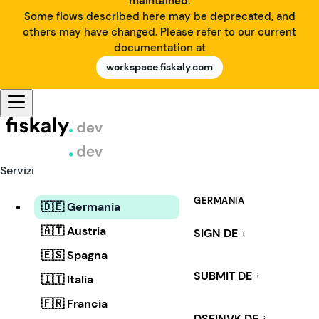
maintained.
Some flows described here may be deprecated, and
others may have changed. Please refer to our current
documentation at
workspace.fiskaly.com
Servizi
GERMANIA
🇩🇪 Germania
🇦🇹 Austria
SIGN DE
i
🇪🇸 Spagna
SUBMIT DE
i
🇮🇹 Italia
🇫🇷 Francia
DSFINVK DE
i