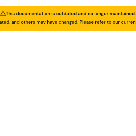
This documentation is outdated and no longer maintained.
ed, and others may have changed. Please refer to our curre