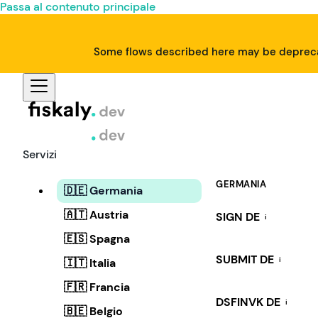
Passa al contenuto principale
Some flows described here may be deprecat
Servizi
GERMANIA
🇩🇪 Germania
🇦🇹 Austria
SIGN DE
i
🇪🇸 Spagna
SUBMIT DE
i
🇮🇹 Italia
🇫🇷 Francia
DSFINVK DE
i
🇧🇪 Belgio