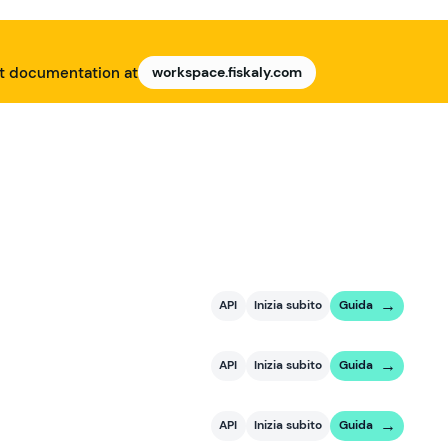
nt documentation at
workspace.fiskaly.com
API
Inizia subito
Guida
API
Inizia subito
Guida
API
Inizia subito
Guida