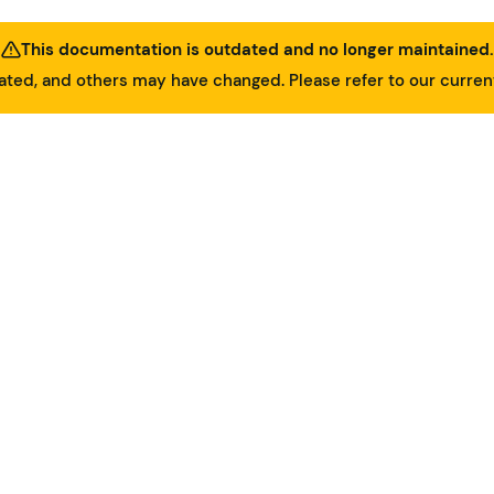
This documentation is outdated and no longer maintained.
ed, and others may have changed. Please refer to our curre