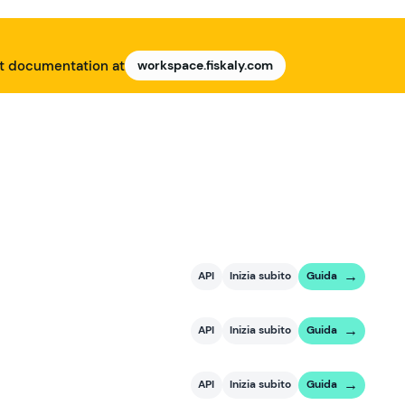
nt documentation at
workspace.fiskaly.com
API
Inizia subito
Guida
API
Inizia subito
Guida
API
Inizia subito
Guida