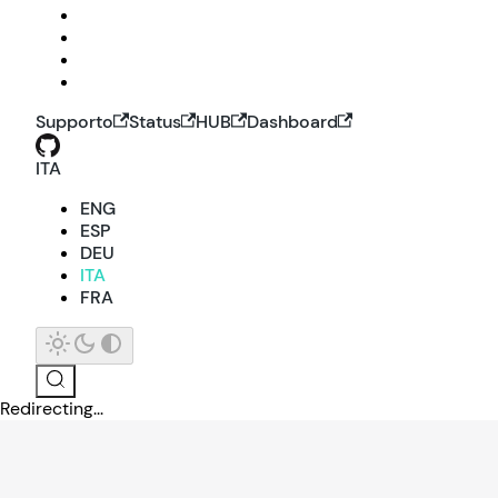
Supporto
Status
HUB
Dashboard
ITA
ENG
ESP
DEU
ITA
FRA
Redirecting...