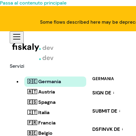
Passa al contenuto principale
Some flows described here may be deprecat
Servizi
GERMANIA
🇩🇪 Germania
🇦🇹 Austria
SIGN DE
i
🇪🇸 Spagna
SUBMIT DE
i
🇮🇹 Italia
🇫🇷 Francia
DSFINVK DE
i
🇧🇪 Belgio