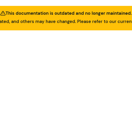
This documentation is outdated and no longer maintained.
ed, and others may have changed. Please refer to our curre