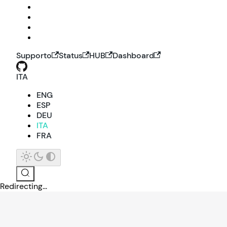
Supporto
Status
HUB
Dashboard
ITA
ENG
ESP
DEU
ITA
FRA
Redirecting...