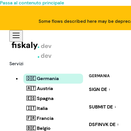
Passa al contenuto principale
Some flows described here may be deprecat
Servizi
GERMANIA
🇩🇪 Germania
🇦🇹 Austria
SIGN DE
i
🇪🇸 Spagna
SUBMIT DE
i
🇮🇹 Italia
🇫🇷 Francia
DSFINVK DE
i
🇧🇪 Belgio