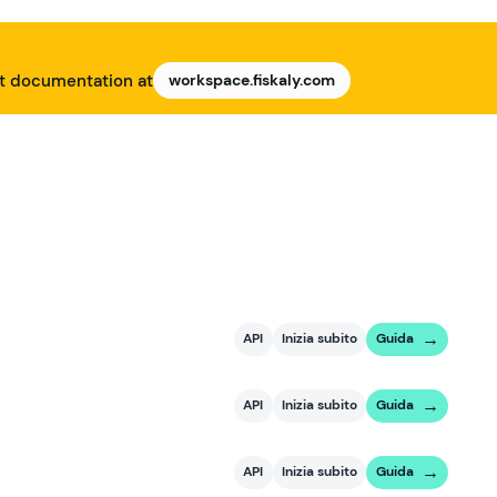
nt documentation at
workspace.fiskaly.com
API
Inizia subito
Guida
API
Inizia subito
Guida
API
Inizia subito
Guida