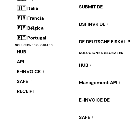
SUBMIT DE
i
🇮🇹 Italia
🇫🇷 Francia
DSFINVK DE
i
🇧🇪 Bélgica
🇵🇹 Portugal
DF DEUTSCHE FISKAL 
SOLUCIONES GLOBALES
HUB
i
SOLUCIONES GLOBALES
API
i
HUB
i
E-INVOICE
i
SAFE
i
Management API
i
RECEIPT
i
E-INVOICE DE
i
SAFE
i